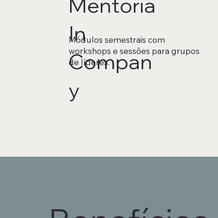
Mentoria
In
Módulos semestrais com
workshops e sessões para grupos
Compan
de líderes.
y