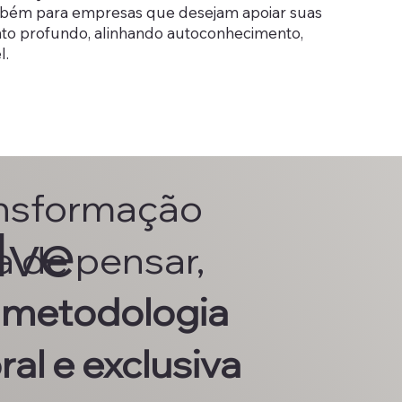
ambém para empresas que desejam apoiar suas
to profundo, alinhando autoconhecimento,
l.
nsformação
lve
a de pensar,
 metodologia
al e exclusiva