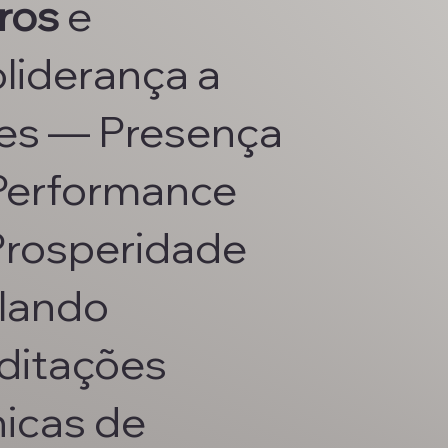
ros
e
liderança a
ares — Presença
Performance
Prosperidade
lando
ditações
nicas de