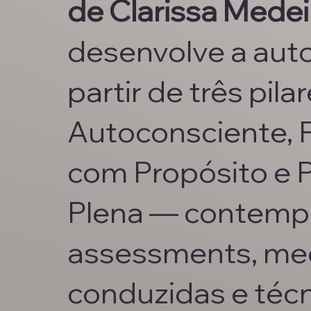
de Clarissa Medei
desenvolve a auto
partir de três pil
Autoconsciente, 
com Propósito e 
Plena — contemp
assessments, me
conduzidas e téc