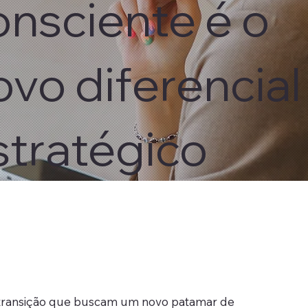
onsciente é o
ovo diferencial
stratégico
 transição que buscam um novo patamar de