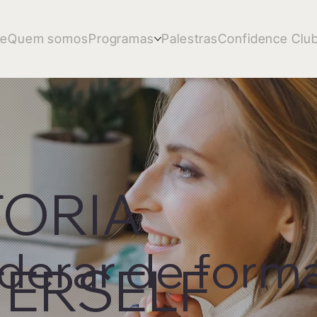
e
Quem somos
Programas
Palestras
Confidence Clu
ORIA
iderar de form
ERSELF