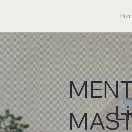
Hom
MENT
L
MAST