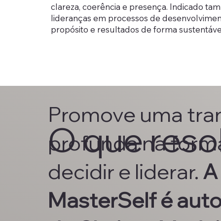
clareza, coerência e presença. Indicado t
lideranças em processos de desenvolvimen
propósito e resultados de forma sustentáve
Promove uma tra
O que reso
profunda na form
decidir e liderar.
A
MasterSelf é autor