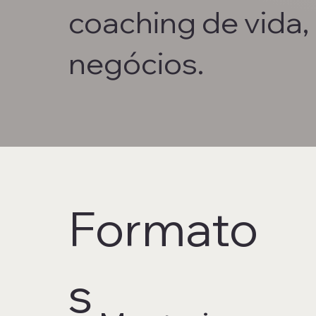
coaching de vida, 
negócios.
Formato
s