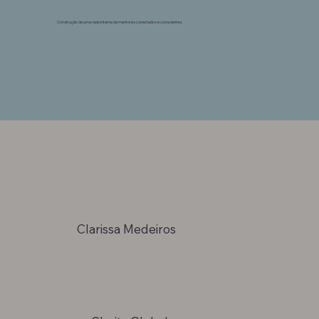
Construção de uma rede interna de mentores conectados e conscientes.
Clarissa Medeiros