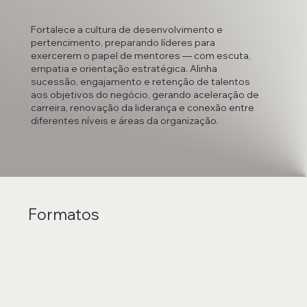
Fortalece a cultura de desenvolvimento e
pertencimento, preparando líderes para
exercerem o papel de mentores — com escuta,
empatia e orientação estratégica. Alinha
sucessão, engajamento e retenção de talentos
aos objetivos do negócio, gerando aceleração de
carreira, renovação da liderança e conexão entre
diferentes níveis e áreas da organização.
Formatos